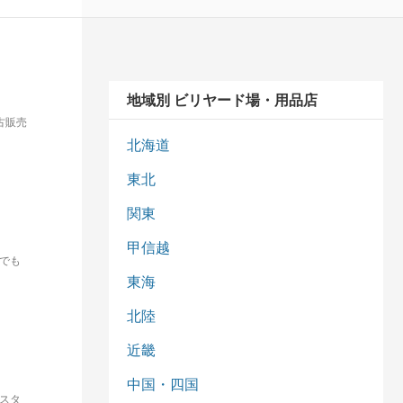
地域別 ビリヤード場・用品店
古販売
北海道
東北
関東
甲信越
でも
東海
北陸
近畿
中国・四国
スタ