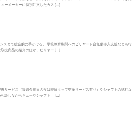
ューメーカーに特別注文したカス […]
ンスまで総合的に手がける。 学校教育機関へのビリヤード台無償導入支援なども行
取扱商品の紹介のほか、ビリヤー […]
交換サービス（毎週金曜日の夜は即日タップ交換サービス有り）やシャフトの試打な
相談しながらキューやシャフト、 […]