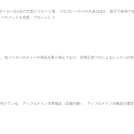
スヌーカー台1台の大型ビリヤード場。 プロプレーヤーの大会のほか、親子で参加で
ーナメントも充実、プロショ […]
。 各メーカーのキューや用品を取り揃えており、吉岡正登プロによるレッスンの生
付けている。 アップルナイン大野城店（店舗の隣）、アップルナイン大橋店の運営