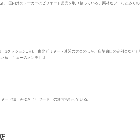
店。 国内外のメーカーのビリヤード用品を取り扱っている。栗林達プロなど多くの
9台、3クッション1台)。 東北ビリヤード連盟の大会のほか、店舗独自の定例会なども
め、キューのメンテ […]
リヤード場「みゆきビリヤード」の運営も行っている。
店