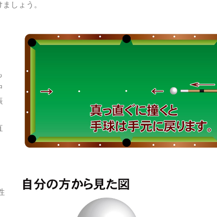
けましょう。
も
中
振
直
性