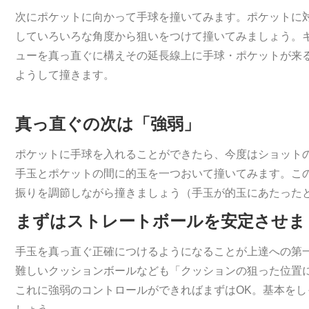
次にポケットに向かって手球を撞いてみます。ポケットに
していろいろな角度から狙いをつけて撞いてみましょう。
ューを真っ直ぐに構えその延長線上に手球・ポケットが来
ようして撞きます。
真っ直ぐの次は「強弱」
ポケットに手球を入れることができたら、今度はショット
手玉とポケットの間に的玉を一つおいて撞いてみます。こ
振りを調節しながら撞きましょう（手玉が的玉にあたった
まずはストレートボールを安定させま
手玉を真っ直ぐ正確につけるようになることが上達への第
難しいクッションボールなども「クッションの狙った位置
これに強弱のコントロールができればまずはOK。基本を