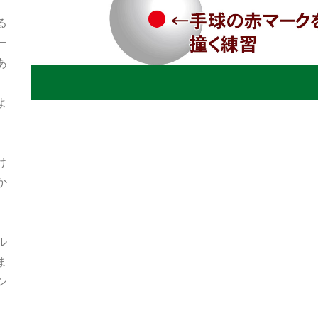
る
ー
あ
よ
け
か
ル
ま
シ