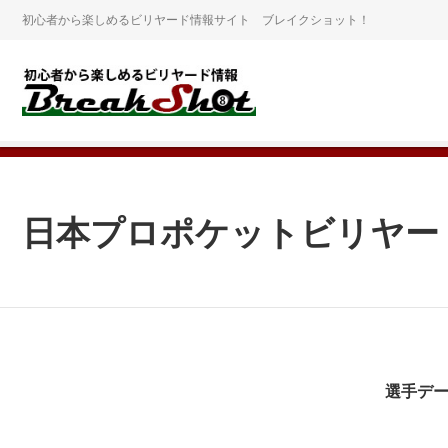
初心者から楽しめるビリヤード情報サイト ブレイクショット！
日本プロポケットビリヤー
選手デ