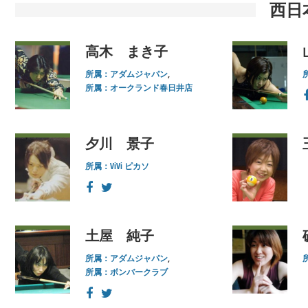
西日
高木 まき子
所属：アダムジャパン
所
所属：オークランド春日井店
夕川 景子
所属：ViVi ピカソ
土屋 純子
所属：アダムジャパン
所属：ボンバークラブ