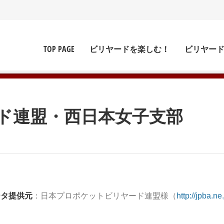
TOP PAGE
ビリヤードを楽しむ！
ビリヤー
ド連盟・西日本女子支部
ータ提供元
：日本プロポケットビリヤード連盟様（
http://jpba.ne.