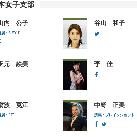
本女子支部
山内 公子
谷山 和子
属：P-STYLE
玉元 絵美
李 佳
砺波 寛江
中野 正美
所属：GET
所属：ブレイクショット